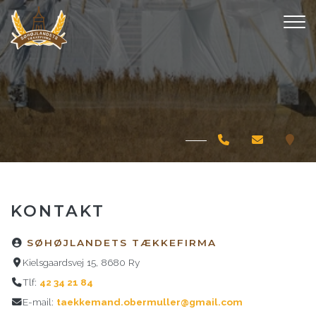
Gå
til
hovedindhold
KONTAKT
SØHØJLANDETS TÆKKEFIRMA
Kielsgaardsvej 15, 8680 Ry
Tlf:
42 34 21 84
E-mail:
taekkemand.obermuller@gmail.com